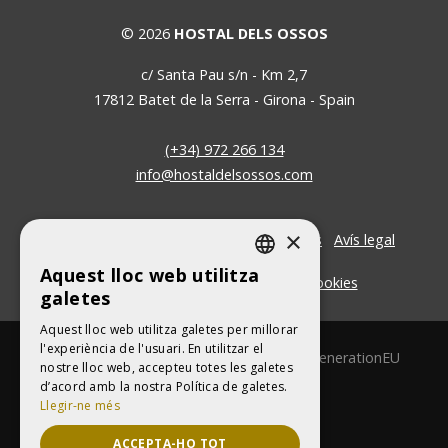
© 2026
HOSTAL DELS OSSOS
c/ Santa Pau s/n - Km 2,7
17812
Batet de la Serra
-
Girona
-
Spain
(+34) 972 266 134
info@hostaldelsossos.com
×
Contacte
Política de Protecció de Dades
Avís legal
Aquest lloc web utilitza
Termes i condicions
Política de cookies
CATALAN
galetes
SPANISH
Aquest lloc web utilitza galetes per millorar
l'experiència de l'usuari. En utilitzar el
Financiado por la Unión Europea - NextGenerationEU
nostre lloc web, accepteu totes les galetes
d’acord amb la nostra Política de galetes.
Llegir-ne més
ACCEPTA-HO TOT