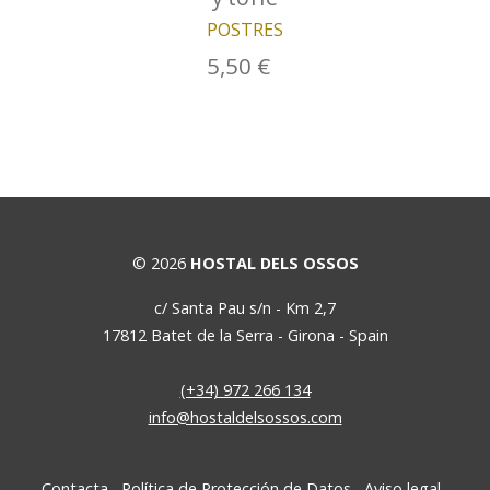
POSTRES
5,50 €
© 2026
HOSTAL DELS OSSOS
c/ Santa Pau s/n - Km 2,7
17812
Batet de la Serra
-
Girona
-
Spain
(+34) 972 266 134
info@hostaldelsossos.com
Contacta
Política de Protección de Datos
Aviso legal