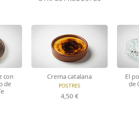
z con
Crema catalana
El p
o de
de 
POSTRES
fe
4,50 €