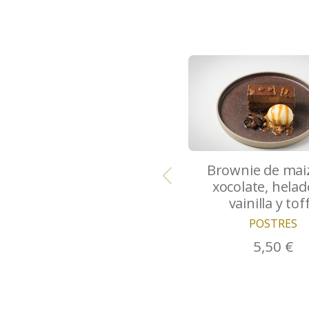
Brownie de mai
xocolate, helad
vainilla y tof
POSTRES
5,50 €